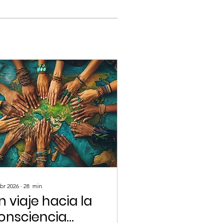
abr 2026
∙
28
min
n viaje hacia la
onsciencia