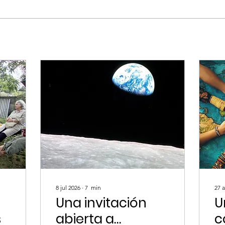
8 jul 2026
∙
7
min
27 
Una invitación
U
s
abierta a
c