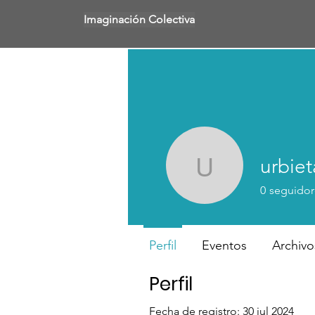
Imaginación Colectiva
urbiet
urbieta2
0
seguidor
Perfil
Eventos
Archivo
Perfil
Fecha de registro: 30 jul 2024