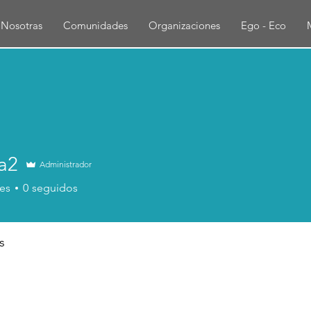
Nosotras
Comunidades
Organizaciones
Ego - Eco
a2
Administrador
es
0
seguidos
s